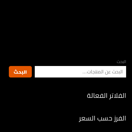
تفعيل تطبيق SET
IPTV لمدة 12 شهر
ر.س
250.00
البحث
البحث
الفلاتر الفعالة
الفرز حسب السعر