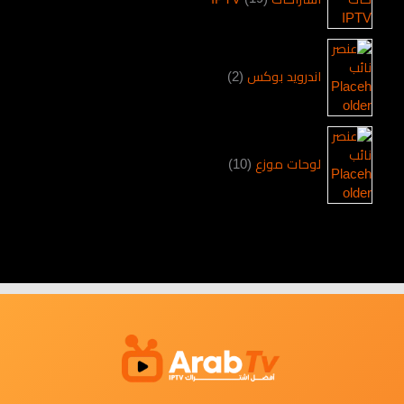
اندرويد بوكس
2
لوحات موزع
10