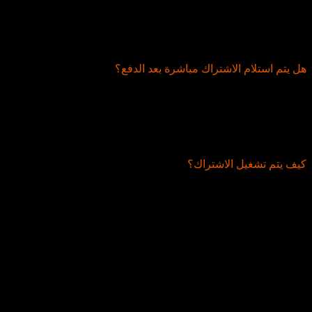
تختلف شروط استخدام الاشتراك بناءً على نوع الاشتراك الذي
اخترته. ومع ذلك، بشكل عام، لا يُسمح بتشغيل الاشتراك على أكثر
من جهاز واحد في الوقت نفسه.
هل يتم استلام الاشتراك مباشرة بعد الدفع؟
نعم، تُرسل بيانات الاشتراك مباشرةً بعد الدفع. يمكنك الدخول إلى
حسابك على الموقع، ثم اختيار “طلباتي” لتجد بيانات الاشتراك. كما
تُرسل البيانات أيضًا عبر البريد الإلكتروني وواتساب.
كيف يتم تشغيل الاشتراك؟
سيقوم طاقم الدعم الفني لدينا بتزويدك بكافة الإرشادات
والتعليمات اللازمة لتشغيل الملف، وسيتابع معك حتى تتمكن من
تشغيله بسهولة ويسر.
البريد الالكتروني