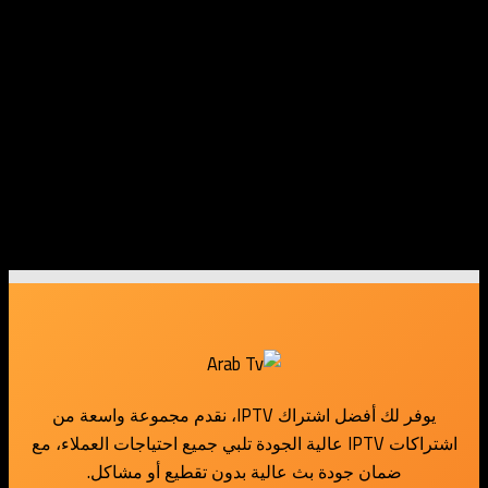
sales@arabtv4k.com
الواتساب
12044104014+
Frequently Asked Questions
يوفر لك أفضل اشتراك IPTV، نقدم مجموعة واسعة من
اشتراكات IPTV عالية الجودة تلبي جميع احتياجات العملاء، مع
ضمان جودة بث عالية بدون تقطيع أو مشاكل.