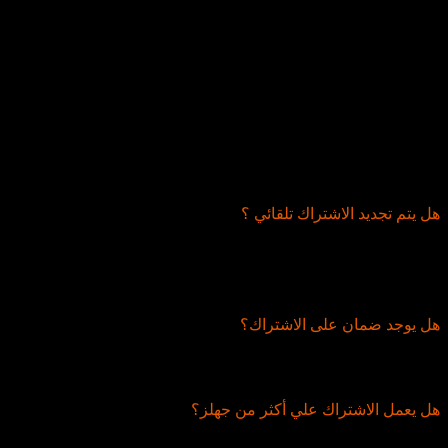
حدد فترة الاشتراك: سنة، 6 أشهر، 3 أشهر، أو شهر
واحد.
اضغط على زر “إضافة إلى السلة”.
إتمام الدفع
:
قم بإتمام عملية الدفع عبر موقعنا الإلكتروني.
استلم اشتراكك مباشرة بعد الدفع.
هل يتم تجديد الاشتراك تلقائي ؟
الاشتراك لا يُجدد تلقائيًا؛ بل يقوم المستخدم بتجديده حسب رغبته
ووقته.
هل يوجد ضمان على الاشتراك؟
نقدم ضمانًا كاملًا للدعم الفني طوال مدة اشتراككم.
هل يعمل الاشتراك علي أكثر من جهلز؟